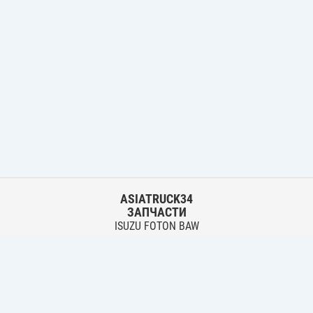
ASIATRUCK34
ЗАПЧАСТИ
ISUZU FOTON BAW
HYUNDAI FUSO HINO
Основной склад:
г. Волгоград, ул. Землячки, 30
тел.:
+7 906 402 00 22