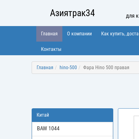
Азиятрак34
для 
Главная
О компании
Как купить, доста
Контакты
Главная
hino-500
Фара Hino 500 правая
Китай
BAW 1044