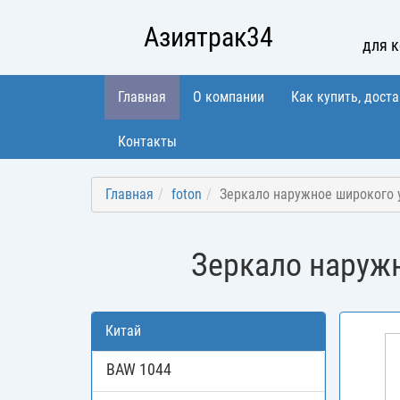
Азиятрак34
для 
Главная
О компании
Как купить, доста
Контакты
Главная
foton
Зеркало наружное широкого у
Зеркало наружн
Китай
BAW 1044