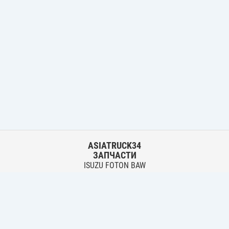
ASIATRUCK34
ЗАПЧАСТИ
ISUZU FOTON BAW
HYUNDAI FUSO HINO
Основной склад:
г. Волгоград, ул. Землячки, 30
тел.:
+7 906 402 00 22