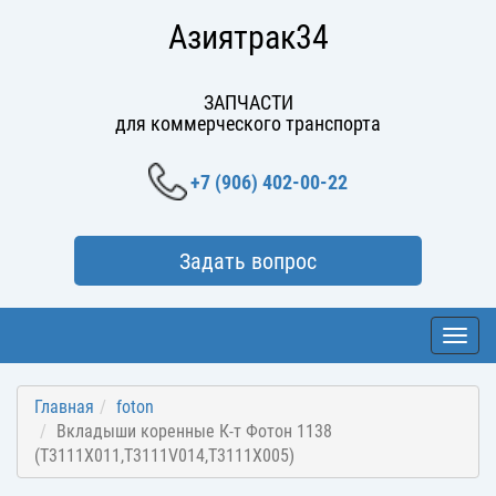
Азиятрак34
ЗАПЧАСТИ
для коммерческого транспорта
+7 (906) 402-00-22
Задать вопрос
Toggl
navig
Главная
foton
Вкладыши коренные К-т Фотон 1138
(T3111X011,T3111V014,T3111X005)