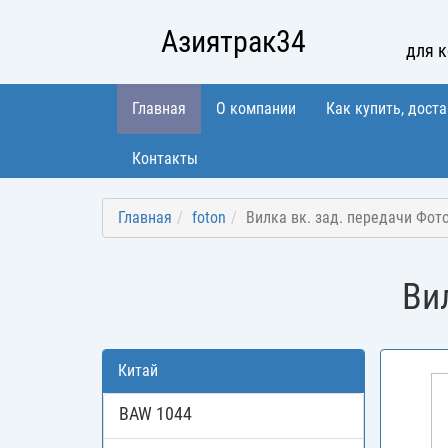
Азиятрак34
для 
Главная
О компании
Как купить, доста
Контакты
Главная
foton
Вилка вк. зад. передачи Фот
Ви
Китай
BAW 1044