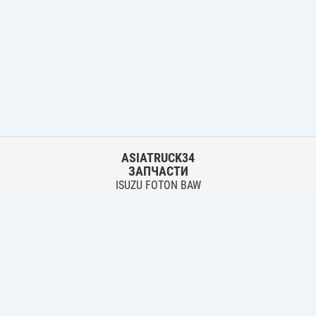
ASIATRUCK34
ЗАПЧАСТИ
ISUZU FOTON BAW
HYUNDAI FUSO HINO
Основной склад:
г. Волгоград, ул. Землячки, 30
тел.:
+7 906 402 00 22
Филиал:
г. Волгоград, ул. Лазоревая, 342 Б
тел.:
+7 961 076 69 93