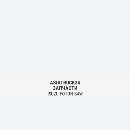
ASIATRUCK34
ЗАПЧАСТИ
ISUZU FOTON BAW
HYUNDAI FUSO HINO
Основной склад:
г. Волгоград, ул. Землячки, 30
тел.:
+7 906 402 00 22