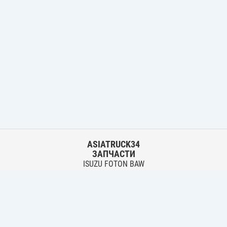
ASIATRUCK34
ЗАПЧАСТИ
ISUZU FOTON BAW
HYUNDAI FUSO HINO
Основной склад:
г. Волгоград, ул. Землячки, 30
тел.:
+7 906 402 00 22