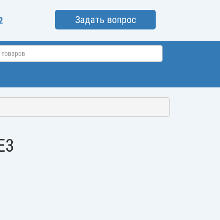
Задать вопрос
2
Е3