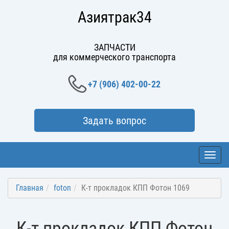
Азиятрак34
ЗАПЧАСТИ
для коммерческого транспорта
+7 (906) 402-00-22
Задать вопрос
Toggl
navig
Главная
foton
К-т прокладок КПП Фотон 1069
К-т прокладок КПП Фотон