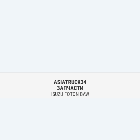
ASIATRUCK34
ЗАПЧАСТИ
ISUZU FOTON BAW
HYUNDAI FUSO HINO
Основной склад:
г. Волгоград, ул. Землячки, 30
тел.:
+7 906 402 00 22
Филиал:
г. Волгоград, ул. Лазоревая, 342 Б