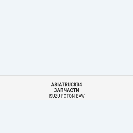
ASIATRUCK34
ЗАПЧАСТИ
ISUZU FOTON BAW
HYUNDAI FUSO HINO
Основной склад:
г. Волгоград, ул. Землячки, 30
тел.:
+7 906 402 00 22