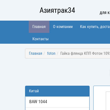
Азиятрак34
для 
Главная
О компании
Как купить, доста
Контакты
Главная
foton
Гайка флянца КПП Фотон 109
Китай
BAW 1044