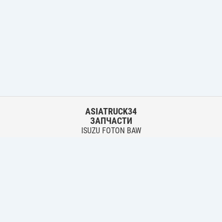
ASIATRUCK34
ЗАПЧАСТИ
ISUZU FOTON BAW
HYUNDAI FUSO HINO
Основной склад:
г. Волгоград, ул. Землячки, 30
тел.:
+7 906 402 00 22
Филиал:
г. Волгоград, ул. Лазоревая, 342 Б
тел.:
+7 961 076 69 93