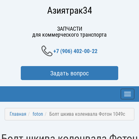
Азиятрак34
ЗАПЧАСТИ
для коммерческого транспорта
+7 (906) 402-00-22
Задать вопрос
Toggl
navig
Главная
foton
Болт шкива коленвала Фотон 1049c
Болт шкива коленвала Фотон