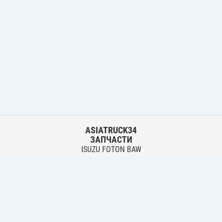
ASIATRUCK34
ЗАПЧАСТИ
ISUZU FOTON BAW
HYUNDAI FUSO HINO
Основной склад:
г. Волгоград, ул. Землячки, 30
тел.:
+7 906 402 00 22
Филиал:
г. Волгоград, ул. Лазоревая, 342 Б