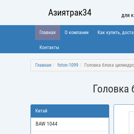
Азиятрак34
для 
Главная
О компании
Как купить, доста
Контакты
Главная
foton-1099
Головка блока цилиндро
Головка 
Китай
BAW 1044