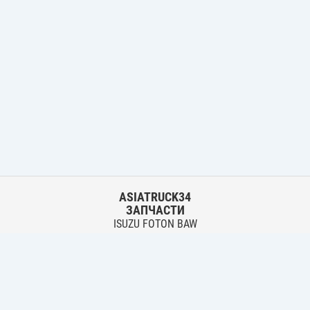
ASIATRUCK34
ЗАПЧАСТИ
ISUZU FOTON BAW
HYUNDAI FUSO HINO
Основной склад:
г. Волгоград, ул. Землячки, 30
тел.:
+7 906 402 00 22