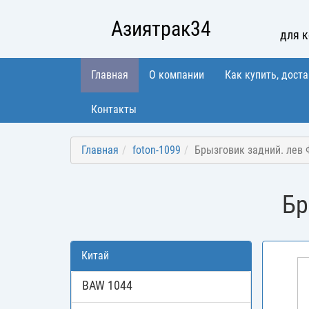
Азиятрак34
для 
Главная
О компании
Как купить, доста
Контакты
Главная
foton-1099
Брызговик задний. лев 
Бр
Китай
BAW 1044