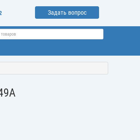
Задать вопрос
2
49А