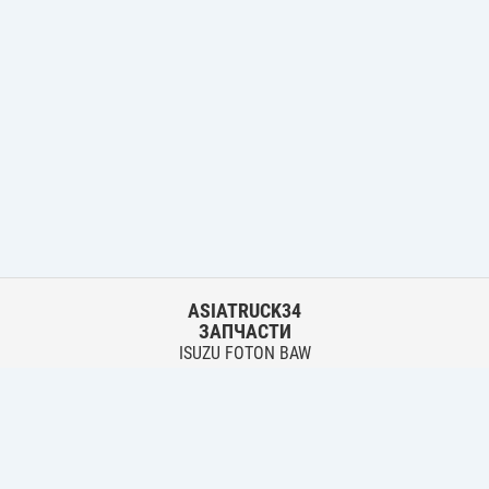
ASIATRUCK34
ЗАПЧАСТИ
ISUZU FOTON BAW
HYUNDAI FUSO HINO
Основной склад:
г. Волгоград, ул. Землячки, 30
тел.:
+7 906 402 00 22