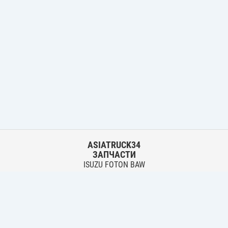
ASIATRUCK34
ЗАПЧАСТИ
ISUZU FOTON BAW
HYUNDAI FUSO HINO
Основной склад:
г. Волгоград, ул. Землячки, 30
тел.:
+7 906 402 00 22