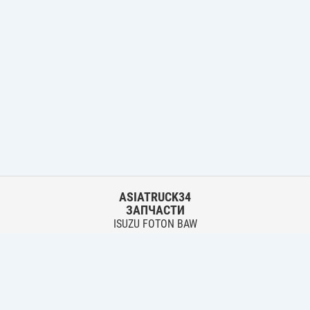
ASIATRUCK34
ЗАПЧАСТИ
ISUZU FOTON BAW
HYUNDAI FUSO HINO
Основной склад:
г. Волгоград, ул. Землячки, 30
тел.:
+7 906 402 00 22