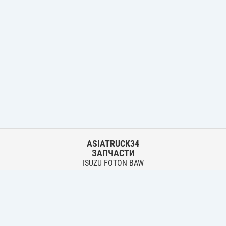
ASIATRUCK34
ЗАПЧАСТИ
ISUZU FOTON BAW
HYUNDAI FUSO HINO
Основной склад:
г. Волгоград, ул. Землячки, 30
тел.:
+7 906 402 00 22