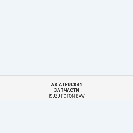
ASIATRUCK34
ЗАПЧАСТИ
ISUZU FOTON BAW
HYUNDAI FUSO HINO
Основной склад:
г. Волгоград, ул. Землячки, 30
тел.:
+7 906 402 00 22