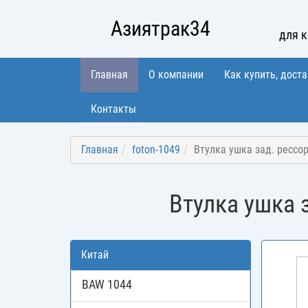
Азиятрак34
для 
Главная
О компании
Как купить, доста
Контакты
Главная
foton-1049
Втулка ушка зад. рессор
Втулка ушка з
Китай
BAW 1044