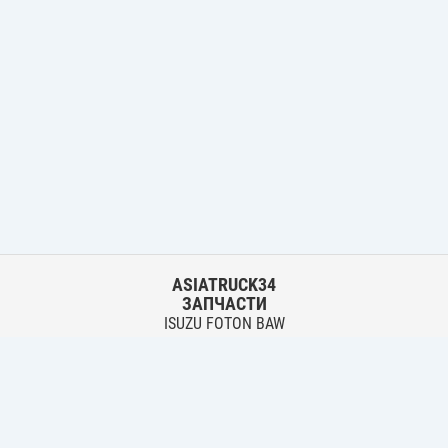
ASIATRUCK34
ЗАПЧАСТИ
ISUZU FOTON BAW
HYUNDAI FUSO HINO
Основной склад:
г. Волгоград, ул. Землячки, 30
тел.:
+7 906 402 00 22