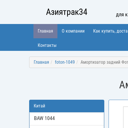
Азиятрак34
для 
Главная
О компании
Как купить, доста
Контакты
Главная
foton-1049
Амортизатор задний Фо
А
Китай
BAW 1044