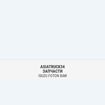
ASIATRUCK34
ЗАПЧАСТИ
ISUZU FOTON BAW
HYUNDAI FUSO HINO
Основной склад:
г. Волгоград, ул. Землячки, 30
тел.:
+7 906 402 00 22