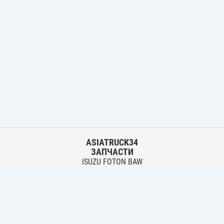
ASIATRUCK34
ЗАПЧАСТИ
ISUZU FOTON BAW
HYUNDAI FUSO HINO
Основной склад:
г. Волгоград, ул. Землячки, 30
тел.:
+7 906 402 00 22