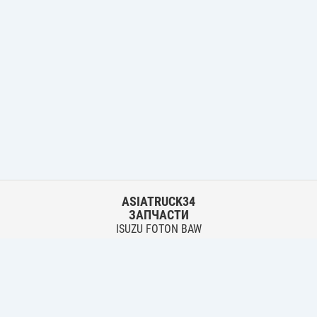
ASIATRUCK34
ЗАПЧАСТИ
ISUZU FOTON BAW
HYUNDAI FUSO HINO
Основной склад:
г. Волгоград, ул. Землячки, 30
тел.:
+7 906 402 00 22