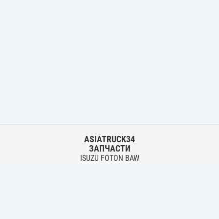
ASIATRUCK34
ЗАПЧАСТИ
ISUZU FOTON BAW
HYUNDAI FUSO HINO
Основной склад:
г. Волгоград, ул. Землячки, 30
тел.:
+7 906 402 00 22