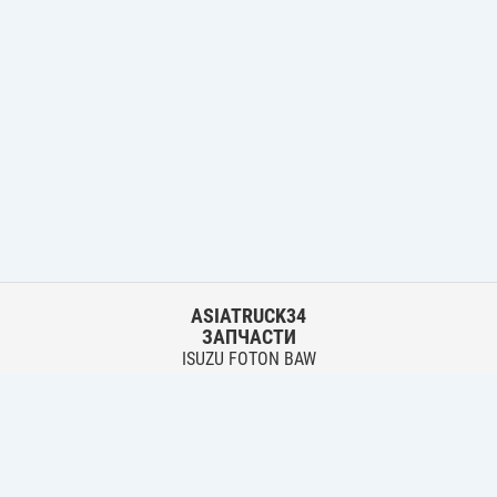
ASIATRUCK34
ЗАПЧАСТИ
ISUZU FOTON BAW
HYUNDAI FUSO HINO
Основной склад:
г. Волгоград, ул. Землячки, 30
тел.:
+7 906 402 00 22