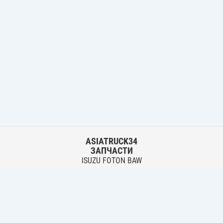
ASIATRUCK34
ЗАПЧАСТИ
ISUZU FOTON BAW
HYUNDAI FUSO HINO
Основной склад:
г. Волгоград, ул. Землячки, 30
тел.:
+7 906 402 00 22