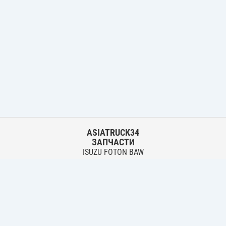
ASIATRUCK34
ЗАПЧАСТИ
ISUZU FOTON BAW
HYUNDAI FUSO HINO
Основной склад:
г. Волгоград, ул. Землячки, 30
тел.:
+7 906 402 00 22
Филиал:
г. Волгоград, ул. Лазоревая, 342 Б