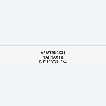
ASIATRUCK34
ЗАПЧАСТИ
ISUZU FOTON BAW
HYUNDAI FUSO HINO
Основной склад:
г. Волгоград, ул. Землячки, 30
тел.:
+7 906 402 00 22
Филиал:
г. Волгоград, ул. Лазоревая, 342 Б
тел.:
+7 961 076 69 93