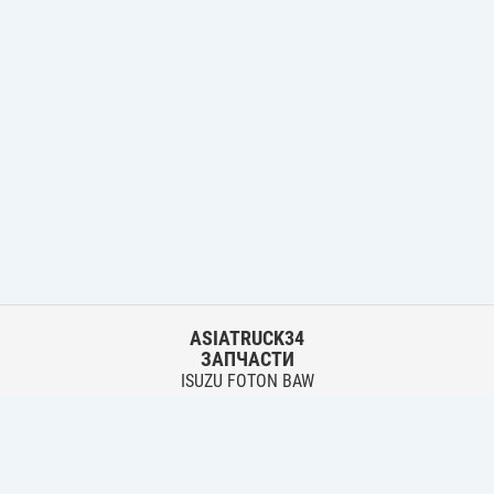
ASIATRUCK34
ЗАПЧАСТИ
ISUZU FOTON BAW
HYUNDAI FUSO HINO
Основной склад:
г. Волгоград, ул. Землячки, 30
тел.:
+7 906 402 00 22