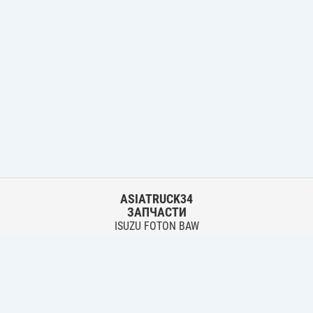
ASIATRUCK34
ЗАПЧАСТИ
ISUZU FOTON BAW
HYUNDAI FUSO HINO
Основной склад:
г. Волгоград, ул. Землячки, 30
тел.:
+7 906 402 00 22