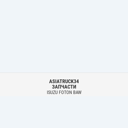
ASIATRUCK34
ЗАПЧАСТИ
ISUZU FOTON BAW
HYUNDAI FUSO HINO
Основной склад:
г. Волгоград, ул. Землячки, 30
тел.:
+7 906 402 00 22