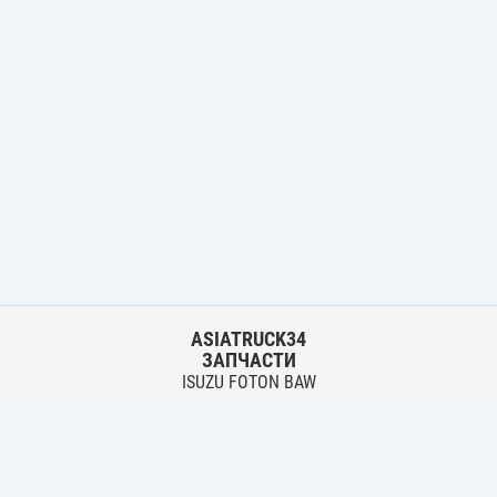
ASIATRUCK34
ЗАПЧАСТИ
ISUZU FOTON BAW
HYUNDAI FUSO HINO
Основной склад:
г. Волгоград, ул. Землячки, 30
тел.:
+7 906 402 00 22