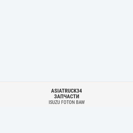
ASIATRUCK34
ЗАПЧАСТИ
ISUZU FOTON BAW
HYUNDAI FUSO HINO
Основной склад:
г. Волгоград, ул. Землячки, 30
тел.:
+7 906 402 00 22