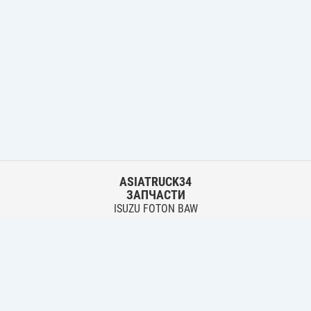
ASIATRUCK34
ЗАПЧАСТИ
ISUZU FOTON BAW
HYUNDAI FUSO HINO
Основной склад:
г. Волгоград, ул. Землячки, 30
тел.:
+7 906 402 00 22
Филиал:
г. Волгоград, ул. Лазоревая, 342 Б